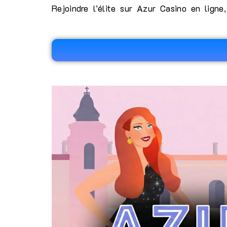
Rejoindre l’élite sur Azur Casino en ligne,