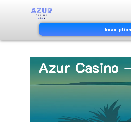
Inscriptio
Azur Casino –