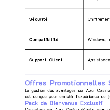
Sécurité
Chiffremen
Compatibilité
Windows, 
Support Client
Assistanc
Offres Promotionnelles
La gestion des avantages sur Azur Casino
est conçue pour enrichir l’expérience de j
Pack de Bienvenue Exclusif
L’aventure sur Azur Casino débute avec 