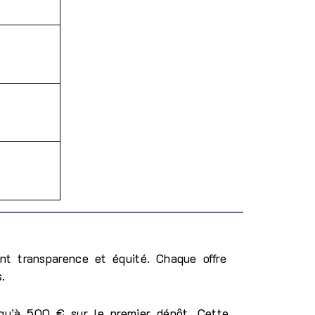
nt transparence et équité. Chaque offre
.
qu’à 500 € sur le premier dépôt. Cette