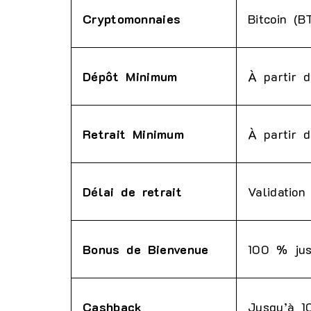
Cryptomonnaies
Bitcoin (B
Dépôt Minimum
À partir 
Retrait Minimum
À partir 
Délai de retrait
Validation
Bonus de Bienvenue
100 % jus
Cashback
Jusqu’à 1