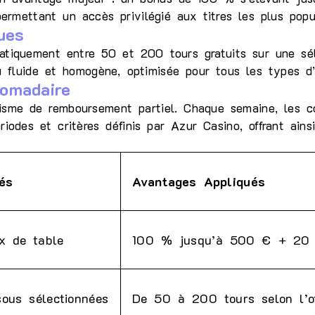
permettant un accès privilégié aux titres les plus popul
ues
atiquement entre 50 et 200 tours gratuits sur une sé
u fluide et homogène, optimisée pour tous les types d
omadaire
isme de remboursement partiel. Chaque semaine, les c
riodes et critères définis par Azur Casino, offrant ai
és
Avantages Appliqués
x de table
100 % jusqu’à 500 € + 20 
ous sélectionnées
De 50 à 200 tours selon l’of