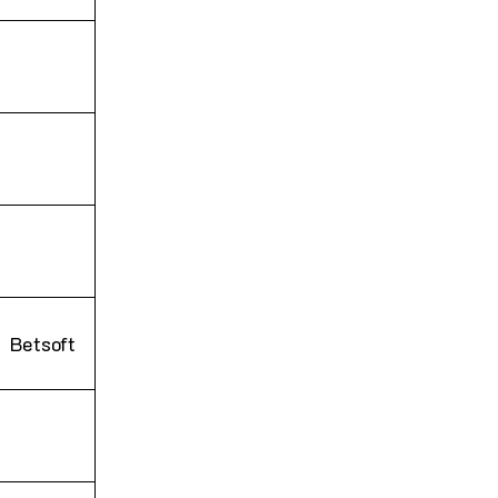
 Betsoft