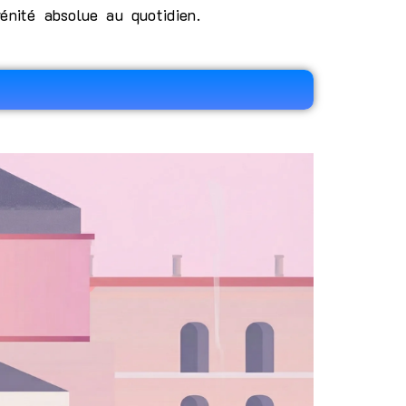
rénité absolue au quotidien.