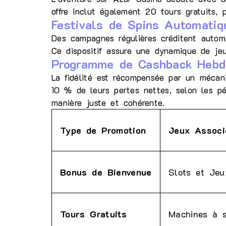
offre inclut également 20 tours gratuits, 
Festivals de Spins Automatiq
Des campagnes régulières créditent autom
Ce dispositif assure une dynamique de je
Programme de Cashback Hebd
La fidélité est récompensée par un mécan
10 % de leurs pertes nettes, selon les pé
manière juste et cohérente.
Type de Promotion
Jeux Associ
Bonus de Bienvenue
Slots et Jeu
Tours Gratuits
Machines à s