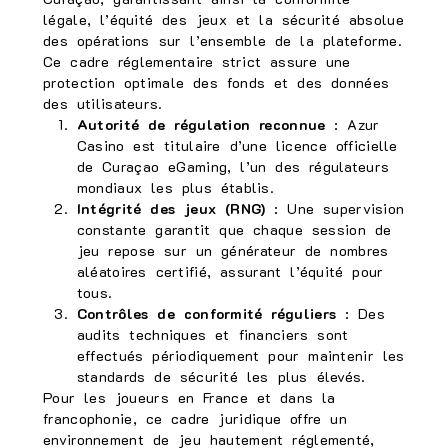
légale, l’équité des jeux et la sécurité absolue
des opérations sur l’ensemble de la plateforme.
Ce cadre réglementaire strict assure une
protection optimale des fonds et des données
des utilisateurs.
Autorité de régulation reconnue
: Azur
Casino est titulaire d’une licence officielle
de Curaçao eGaming, l’un des régulateurs
mondiaux les plus établis.
Intégrité des jeux (RNG)
: Une supervision
constante garantit que chaque session de
jeu repose sur un générateur de nombres
aléatoires certifié, assurant l’équité pour
tous.
Contrôles de conformité réguliers
: Des
audits techniques et financiers sont
effectués périodiquement pour maintenir les
standards de sécurité les plus élevés.
Pour les joueurs en France et dans la
francophonie, ce cadre juridique offre un
environnement de jeu hautement réglementé,