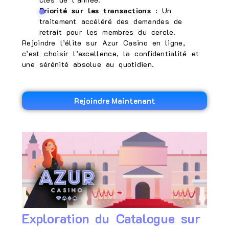
Priorité sur les transactions
: Un
traitement accéléré des demandes de
retrait pour les membres du cercle.
Rejoindre l’élite sur Azur Casino en ligne,
c’est choisir l’excellence, la confidentialité et
une sérénité absolue au quotidien.
Rejoindre Maintenant
Exploration du Catalogue sur