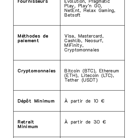
Fournisseurs
Evolution, Pragmatic
Play, Play’n GO,
NetEnt, Relax Gaming,
Betsoft
Méthodes de
Visa, Mastercard,
paiement
Cashlib, Neosurf,
MiFinity,
Cryptomonnaies
Cryptomonnaies
Bitcoin (BTC), Ethereum
(ETH), Litecoin (LTC),
Tether (USDT)
Dépôt Minimum
À partir de 10 €
Retrait
À partir de 30 €
Minimum