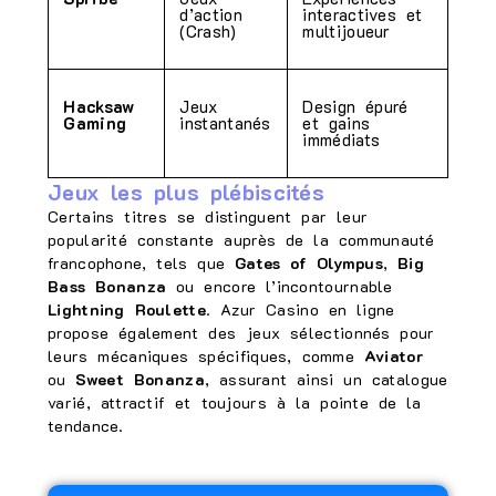
d’action
interactives et
(Crash)
multijoueur
Hacksaw
Jeux
Design épuré
Gaming
instantanés
et gains
immédiats
Jeux les plus plébiscités
Certains titres se distinguent par leur
popularité constante auprès de la communauté
francophone, tels que
Gates of Olympus
,
Big
Bass Bonanza
ou encore l’incontournable
Lightning Roulette
. Azur Casino en ligne
propose également des jeux sélectionnés pour
leurs mécaniques spécifiques, comme
Aviator
ou
Sweet Bonanza
, assurant ainsi un catalogue
varié, attractif et toujours à la pointe de la
tendance.