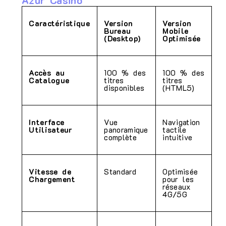
Azur Casino
Caractéristique
Version
Version
Bureau
Mobile
(Desktop)
Optimisée
Accès au
100 % des
100 % des
Catalogue
titres
titres
disponibles
(HTML5)
Interface
Vue
Navigation
Utilisateur
panoramique
tactile
complète
intuitive
Vitesse de
Standard
Optimisée
Chargement
pour les
réseaux
4G/5G