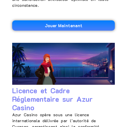
circonstance.
Jouer Maintenant
Licence et Cadre
Réglementaire sur Azur
Casino
Azur Casino opère sous une licence
internationale délivrée par l’autorité de
Curaçao, garantissant ainsi la conformité