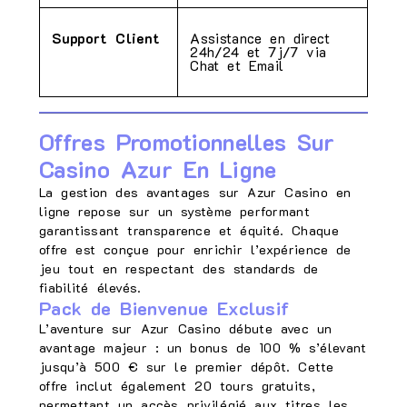
Support Client
Assistance en direct
24h/24 et 7j/7 via
Chat et Email
Offres Promotionnelles Sur
Casino Azur En Ligne
La gestion des avantages sur Azur Casino en
ligne repose sur un système performant
garantissant transparence et équité. Chaque
offre est conçue pour enrichir l’expérience de
jeu tout en respectant des standards de
fiabilité élevés.
Pack de Bienvenue Exclusif
L’aventure sur Azur Casino débute avec un
avantage majeur : un bonus de 100 % s’élevant
jusqu’à 500 € sur le premier dépôt. Cette
offre inclut également 20 tours gratuits,
permettant un accès privilégié aux titres les