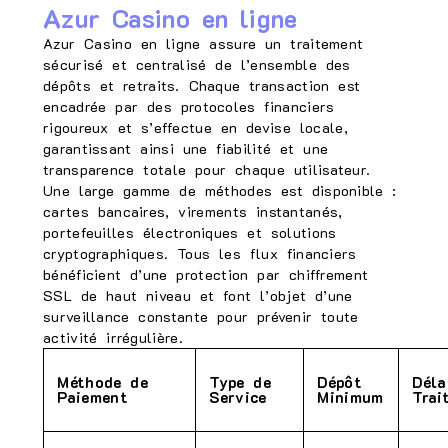
Azur Casino en ligne
Azur Casino en ligne assure un traitement
sécurisé et centralisé de l’ensemble des
dépôts et retraits. Chaque transaction est
encadrée par des protocoles financiers
rigoureux et s’effectue en devise locale,
garantissant ainsi une fiabilité et une
transparence totale pour chaque utilisateur.
Une large gamme de méthodes est disponible :
cartes bancaires, virements instantanés,
portefeuilles électroniques et solutions
cryptographiques. Tous les flux financiers
bénéficient d’une protection par chiffrement
SSL de haut niveau et font l’objet d’une
surveillance constante pour prévenir toute
activité irrégulière.
Méthode de
Type de
Dépôt
Déla
Paiement
Service
Minimum
Trai