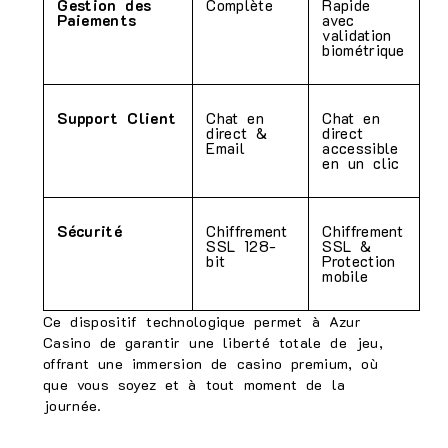
Gestion des
Complète
Rapide
Paiements
avec
validation
biométrique
Support Client
Chat en
Chat en
direct &
direct
Email
accessible
en un clic
Sécurité
Chiffrement
Chiffrement
SSL 128-
SSL &
bit
Protection
mobile
Ce dispositif technologique permet à Azur
Casino de garantir une liberté totale de jeu,
offrant une immersion de casino premium, où
que vous soyez et à tout moment de la
journée.