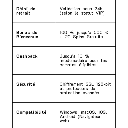
Délai de
Validation sous 24h
retrait
(selon le statut VIP)
Bonus de
100 % jusqu’à 500 €
Bienvenue
+ 20 Spins Gratuits
Cashback
Jusqu’à 10 %
hebdomadaire pour les
comptes éligibles
Sécurité
Chiffrement SSL 128-bit
et protocoles de
protection avancés
Compatibilité
Windows, macOS, iOS,
Android (Navigateur
web)