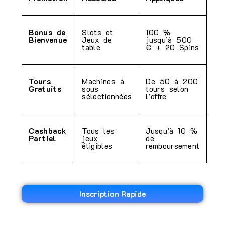
Bonus de
Slots et
100 %
Bienvenue
Jeux de
jusqu’à 500
table
€ + 20 Spins
Tours
Machines à
De 50 à 200
Gratuits
sous
tours selon
sélectionnées
l’offre
Cashback
Tous les
Jusqu’à 10 %
Partiel
jeux
de
éligibles
remboursement
Inscription Rapide