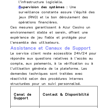
l’infrastructure logicielle.
Supervision des systèmes
: Une
surveillance constante assure l’équité des
jeux (RNG) et le bon déroulement des
opérations financières.
Ces mesures garantissent à Azur Casino un
environnement stable et serein, offrant une
expérience de jeu fiable et protégée pour
l’ensemble des utilisateurs.
Assistance et Canaux de Support
Le service client reste accessible 24h/24 pour
répondre aux questions relatives à l’accès au
compte, aux paiements, à la vérification ou à
l’utilisation générale de la plateforme. Les
demandes techniques sont traitées avec
réactivité selon des procédures internes
structurées pour un suivi personnalisé.
Canal de
Contact & Disponibilité
Support