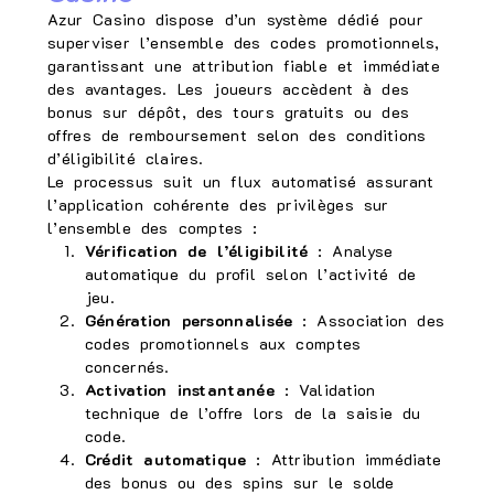
Azur Casino dispose d’un système dédié pour
superviser l’ensemble des codes promotionnels,
garantissant une attribution fiable et immédiate
des avantages. Les joueurs accèdent à des
bonus sur dépôt, des tours gratuits ou des
offres de remboursement selon des conditions
d’éligibilité claires.
Le processus suit un flux automatisé assurant
l’application cohérente des privilèges sur
l’ensemble des comptes :
Vérification de l’éligibilité
: Analyse
automatique du profil selon l’activité de
jeu.
Génération personnalisée
: Association des
codes promotionnels aux comptes
concernés.
Activation instantanée
: Validation
technique de l’offre lors de la saisie du
code.
Crédit automatique
: Attribution immédiate
des bonus ou des spins sur le solde