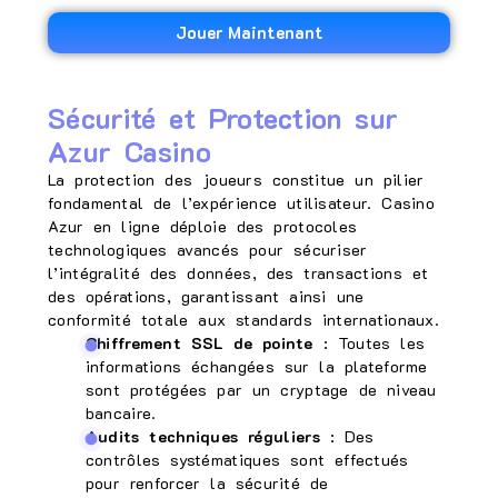
Jouer Maintenant
Sécurité et Protection sur
Azur Casino
La protection des joueurs constitue un pilier
fondamental de l’expérience utilisateur. Casino
Azur en ligne déploie des protocoles
technologiques avancés pour sécuriser
l’intégralité des données, des transactions et
des opérations, garantissant ainsi une
conformité totale aux standards internationaux.
Chiffrement SSL de pointe
: Toutes les
informations échangées sur la plateforme
sont protégées par un cryptage de niveau
bancaire.
Audits techniques réguliers
: Des
contrôles systématiques sont effectués
pour renforcer la sécurité de