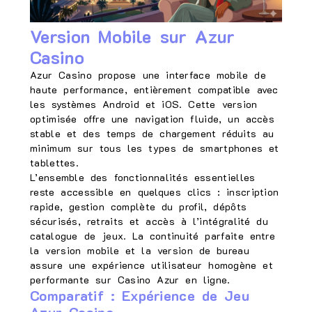
Version Mobile sur Azur
Casino
Azur Casino propose une interface mobile de
haute performance, entièrement compatible avec
les systèmes Android et iOS. Cette version
optimisée offre une navigation fluide, un accès
stable et des temps de chargement réduits au
minimum sur tous les types de smartphones et
tablettes.
L’ensemble des fonctionnalités essentielles
reste accessible en quelques clics : inscription
rapide, gestion complète du profil, dépôts
sécurisés, retraits et accès à l’intégralité du
catalogue de jeux. La continuité parfaite entre
la version mobile et la version de bureau
assure une expérience utilisateur homogène et
performante sur Casino Azur en ligne.
Comparatif : Expérience de Jeu