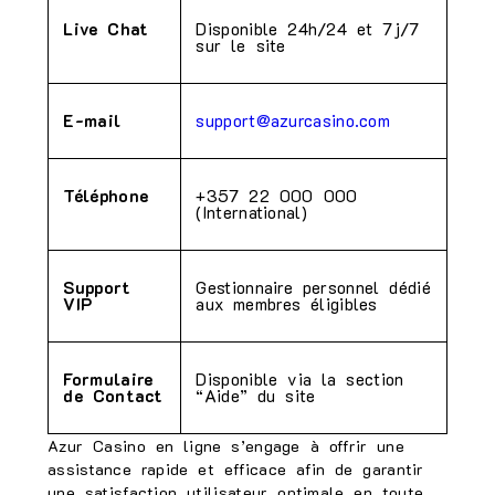
Live Chat
Disponible 24h/24 et 7j/7
sur le site
E-mail
support@azurcasino.com
Téléphone
+357 22 000 000
(International)
Support
Gestionnaire personnel dédié
VIP
aux membres éligibles
Formulaire
Disponible via la section
de Contact
“Aide” du site
Azur Casino en ligne s’engage à offrir une
assistance rapide et efficace afin de garantir
une satisfaction utilisateur optimale en toute