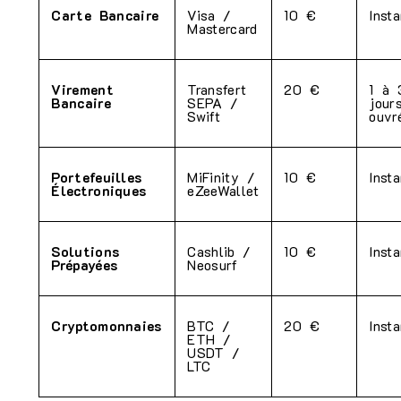
Carte Bancaire
Visa /
10 €
Inst
Mastercard
Virement
Transfert
20 €
1 à 
Bancaire
SEPA /
jour
Swift
ouvr
Portefeuilles
MiFinity /
10 €
Inst
Électroniques
eZeeWallet
Solutions
Cashlib /
10 €
Inst
Prépayées
Neosurf
Cryptomonnaies
BTC /
20 €
Inst
ETH /
USDT /
LTC