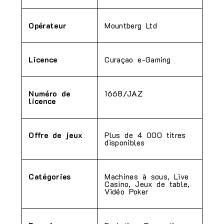
Opérateur
Mountberg Ltd
Licence
Curaçao e-Gaming
Numéro de
1668/JAZ
licence
Offre de jeux
Plus de 4 000 titres
disponibles
Catégories
Machines à sous, Live
Casino, Jeux de table,
Vidéo Poker