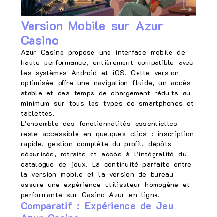
Version Mobile sur Azur
Casino
Azur Casino propose une interface mobile de
haute performance, entièrement compatible avec
les systèmes Android et iOS. Cette version
optimisée offre une navigation fluide, un accès
stable et des temps de chargement réduits au
minimum sur tous les types de smartphones et
tablettes.
L’ensemble des fonctionnalités essentielles
reste accessible en quelques clics : inscription
rapide, gestion complète du profil, dépôts
sécurisés, retraits et accès à l’intégralité du
catalogue de jeux. La continuité parfaite entre
la version mobile et la version de bureau
assure une expérience utilisateur homogène et
performante sur Casino Azur en ligne.
Comparatif : Expérience de Jeu