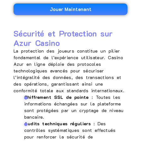
Jouer Maintenant
Sécurité et Protection sur
Azur Casino
La protection des joueurs constitue un pilier
fondamental de l’expérience utilisateur. Casino
Azur en ligne déploie des protocoles
technologiques avancés pour sécuriser
l’intégralité des données, des transactions et
des opérations, garantissant ainsi une
conformité totale aux standards internationaux.
Chiffrement SSL de pointe
: Toutes les
informations échangées sur la plateforme
sont protégées par un cryptage de niveau
bancaire.
Audits techniques réguliers
: Des
contrôles systématiques sont effectués
pour renforcer la sécurité de