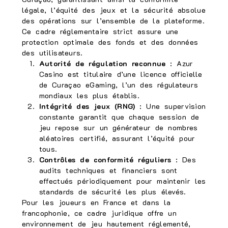
légale, l’équité des jeux et la sécurité absolue
des opérations sur l’ensemble de la plateforme.
Ce cadre réglementaire strict assure une
protection optimale des fonds et des données
des utilisateurs.
Autorité de régulation reconnue
: Azur
Casino est titulaire d’une licence officielle
de Curaçao eGaming, l’un des régulateurs
mondiaux les plus établis.
Intégrité des jeux (RNG)
: Une supervision
constante garantit que chaque session de
jeu repose sur un générateur de nombres
aléatoires certifié, assurant l’équité pour
tous.
Contrôles de conformité réguliers
: Des
audits techniques et financiers sont
effectués périodiquement pour maintenir les
standards de sécurité les plus élevés.
Pour les joueurs en France et dans la
francophonie, ce cadre juridique offre un
environnement de jeu hautement réglementé,