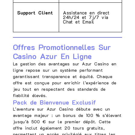
Support Client
Assistance en direct
24h/24 et 7j/7 via
Chat et Email
Offres Promotionnelles Sur
Casino Azur En Ligne
La gestion des avantages sur Azur Casino en
ligne repose sur un système performant
garantissant transparence et équité. Chaque
offre est conçue pour enrichir l’expérience de
jeu tout en respectant des standards de
fiabilité élevés.
Pack de Bienvenue Exclusif
L’aventure sur Azur Casino débute avec un
avantage majeur : un bonus de 100 % s’élevant
jusqu’à 500 € sur le premier dépôt. Cette
offre inclut également 20 tours gratuits,
permettant un accès privilégié aux titres les