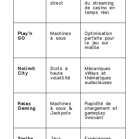
direct
du streaming
de casino en
temps réel
Play’n
Machines
Optimisation
GO
à sous
parfaite pour
le jeu sur
mobile
Nolimit
Slots à
Mécaniques
City
haute
xWays et
volatilité
thématiques
audacieuses
Relax
Machines
Rapidité de
Gaming
à sous &
chargement et
Jackpots
gameplay
innovant
Spribe
Jeux
Expériences