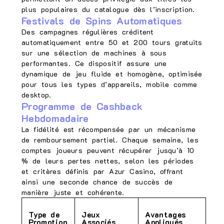
plus populaires du catalogue dès l’inscription.
Festivals de Spins Automatiques
Des campagnes régulières créditent
automatiquement entre 50 et 200 tours gratuits
sur une sélection de machines à sous
performantes. Ce dispositif assure une
dynamique de jeu fluide et homogène, optimisée
pour tous les types d’appareils, mobile comme
desktop.
Programme de Cashback
Hebdomadaire
La fidélité est récompensée par un mécanisme
de remboursement partiel. Chaque semaine, les
comptes joueurs peuvent récupérer jusqu’à 10
% de leurs pertes nettes, selon les périodes
et critères définis par Azur Casino, offrant
ainsi une seconde chance de succès de
manière juste et cohérente.
Type de
Jeux
Avantages
Promotion
Associés
Appliqués