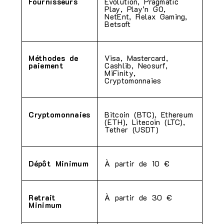
Fournisseurs
Evolution, Pragmatic
Play, Play’n GO,
NetEnt, Relax Gaming,
Betsoft
Méthodes de
Visa, Mastercard,
paiement
Cashlib, Neosurf,
MiFinity,
Cryptomonnaies
Cryptomonnaies
Bitcoin (BTC), Ethereum
(ETH), Litecoin (LTC),
Tether (USDT)
Dépôt Minimum
À partir de 10 €
Retrait
À partir de 30 €
Minimum