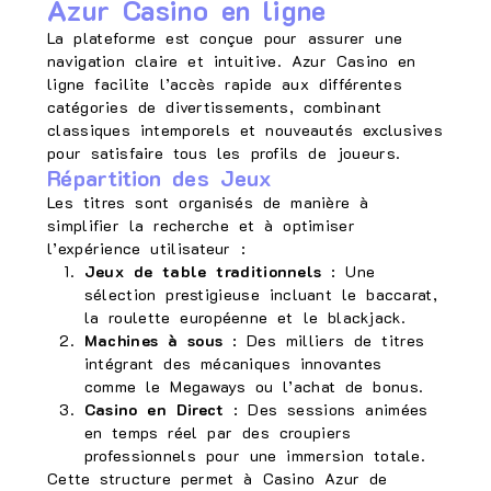
Azur Casino en ligne
La plateforme est conçue pour assurer une
navigation claire et intuitive. Azur Casino en
ligne facilite l’accès rapide aux différentes
catégories de divertissements, combinant
classiques intemporels et nouveautés exclusives
pour satisfaire tous les profils de joueurs.
Répartition des Jeux
Les titres sont organisés de manière à
simplifier la recherche et à optimiser
l’expérience utilisateur :
Jeux de table traditionnels
: Une
sélection prestigieuse incluant le baccarat,
la roulette européenne et le blackjack.
Machines à sous
: Des milliers de titres
intégrant des mécaniques innovantes
comme le Megaways ou l’achat de bonus.
Casino en Direct
: Des sessions animées
en temps réel par des croupiers
professionnels pour une immersion totale.
Cette structure permet à Casino Azur de