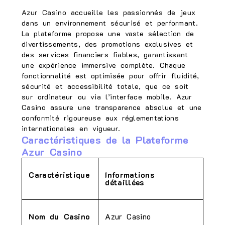
Azur Casino accueille les passionnés de jeux
dans un environnement sécurisé et performant.
La plateforme propose une vaste sélection de
divertissements, des promotions exclusives et
des services financiers fiables, garantissant
une expérience immersive complète. Chaque
fonctionnalité est optimisée pour offrir fluidité,
sécurité et accessibilité totale, que ce soit
sur ordinateur ou via l’interface mobile. Azur
Casino assure une transparence absolue et une
conformité rigoureuse aux réglementations
internationales en vigueur.
Caractéristiques de la Plateforme
Azur Casino
Caractéristique
Informations
détaillées
Nom du Casino
Azur Casino