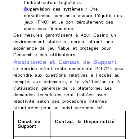
l’infrastructure logicielle.
Supervision des systèmes
: Une
surveillance constante assure l’équité des
jeux (RNG) et le bon déroulement des
opérations financières.
Ces mesures garantissent à Azur Casino un
environnement stable et serein, offrant une
expérience de jeu fiable et protégée pour
l’ensemble des utilisateurs.
Assistance et Canaux de Support
Le service client reste accessible 24h/24 pour
répondre aux questions relatives à l’accès au
compte, aux paiements, à la vérification ou à
l’utilisation générale de la plateforme. Les
demandes techniques sont traitées avec
réactivité selon des procédures internes
structurées pour un suivi personnalisé.
Canal de
Contact & Disponibilité
Support