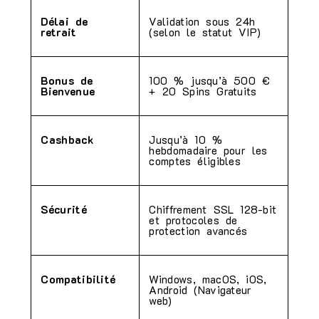
Délai de
Validation sous 24h
retrait
(selon le statut VIP)
Bonus de
100 % jusqu’à 500 €
Bienvenue
+ 20 Spins Gratuits
Cashback
Jusqu’à 10 %
hebdomadaire pour les
comptes éligibles
Sécurité
Chiffrement SSL 128-bit
et protocoles de
protection avancés
Compatibilité
Windows, macOS, iOS,
Android (Navigateur
web)