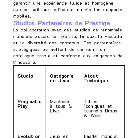
garantir une expérience fluide et homogène,
que ce soit sur ordinateur ou via les supports
mobiles.
Studios Partenaires de Prestige
La collaboration avec des studios de renommée
mondiale assure la fiabilité, la qualité visuelle
et la diversité des contenus. Ces partenariats
stratégiques permettent de maintenir un
catalogue stable et conforme aux exigences de
l’industrie.
Studio
Catégorie
Atout
de Jeux
Technique
Pragmatic
Machines
Titres
Play
à sous &
iconiques et
Live
tournois Drops
& Wins
Evolution
Jeux en
Leader mondial