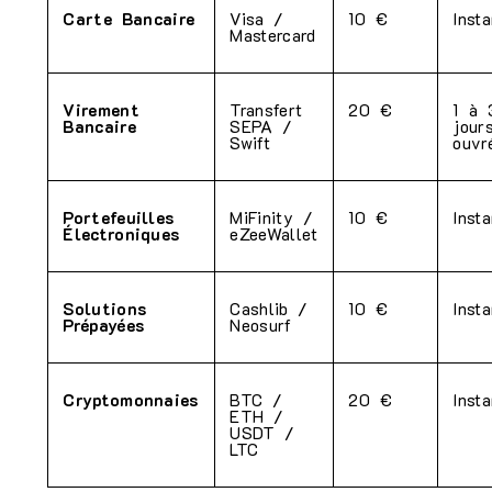
Carte Bancaire
Visa /
10 €
Inst
Mastercard
Virement
Transfert
20 €
1 à 
Bancaire
SEPA /
jour
Swift
ouvr
Portefeuilles
MiFinity /
10 €
Inst
Électroniques
eZeeWallet
Solutions
Cashlib /
10 €
Inst
Prépayées
Neosurf
Cryptomonnaies
BTC /
20 €
Inst
ETH /
USDT /
LTC