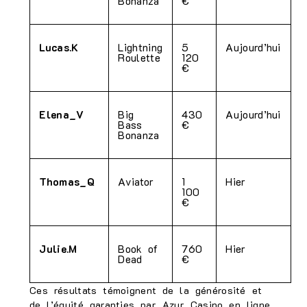
Bonanza
€
Lucas.K
Lightning
5
Aujourd’hui
Roulette
120
€
Elena_V
Big
430
Aujourd’hui
Bass
€
Bonanza
Thomas_Q
Aviator
1
Hier
100
€
Julie.M
Book of
760
Hier
Dead
€
Ces résultats témoignent de la générosité et
de l’équité garanties par Azur Casino en ligne,