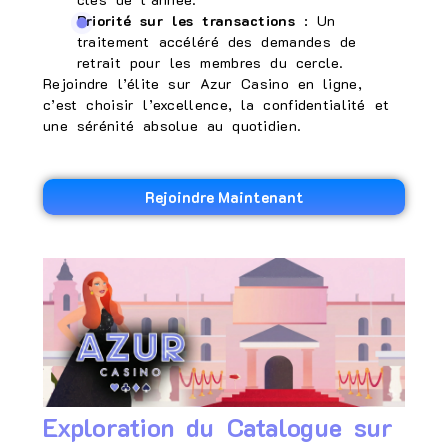
Priorité sur les transactions
: Un
traitement accéléré des demandes de
retrait pour les membres du cercle.
Rejoindre l’élite sur Azur Casino en ligne,
c’est choisir l’excellence, la confidentialité et
une sérénité absolue au quotidien.
Rejoindre Maintenant
Exploration du Catalogue sur