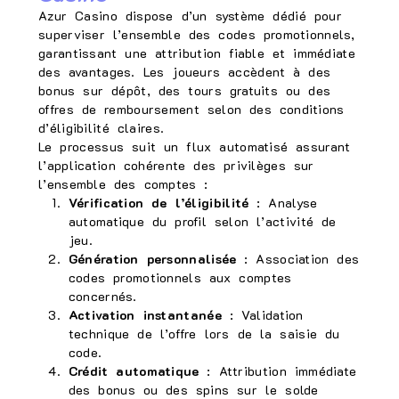
Azur Casino dispose d’un système dédié pour
superviser l’ensemble des codes promotionnels,
garantissant une attribution fiable et immédiate
des avantages. Les joueurs accèdent à des
bonus sur dépôt, des tours gratuits ou des
offres de remboursement selon des conditions
d’éligibilité claires.
Le processus suit un flux automatisé assurant
l’application cohérente des privilèges sur
l’ensemble des comptes :
Vérification de l’éligibilité
: Analyse
automatique du profil selon l’activité de
jeu.
Génération personnalisée
: Association des
codes promotionnels aux comptes
concernés.
Activation instantanée
: Validation
technique de l’offre lors de la saisie du
code.
Crédit automatique
: Attribution immédiate
des bonus ou des spins sur le solde