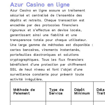
Azur Casino en ligne
Azur Casino en ligne assure un traitement
sécurisé et centralisé de l’ensemble des
dépôts et retraits. Chaque transaction est
encadrée par des protocoles financiers
rigoureux et s’effectue en devise locale,
garantissant ainsi une fiabilité et une
transparence totale pour chaque utilisateur.
Une large gamme de méthodes est disponible :
cartes bancaires, virements instantanés,
portefeuilles électroniques et solutions
cryptographiques. Tous les flux financiers
bénéficient d’une protection par chiffrement
SSL de haut niveau et font l’objet d’une
surveillance constante pour prévenir toute
activité irrégulière.
Méthode de
Type de
Dépôt
Déla
Paiement
Service
Minimum
Trai