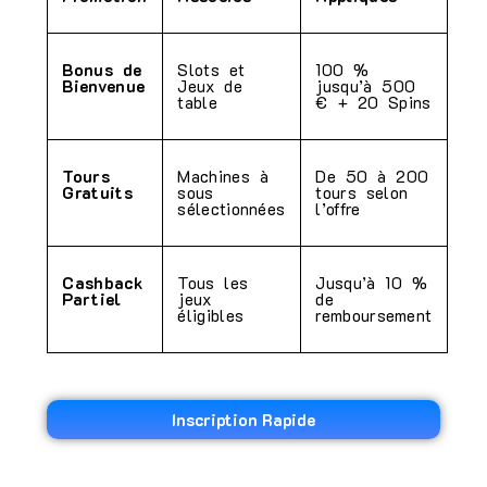
Bonus de
Slots et
100 %
Bienvenue
Jeux de
jusqu’à 500
table
€ + 20 Spins
Tours
Machines à
De 50 à 200
Gratuits
sous
tours selon
sélectionnées
l’offre
Cashback
Tous les
Jusqu’à 10 %
Partiel
jeux
de
éligibles
remboursement
Inscription Rapide