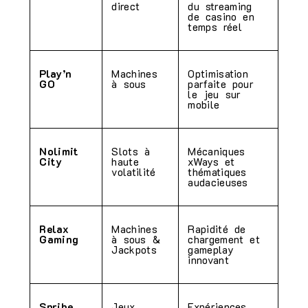
direct
du streaming
de casino en
temps réel
Play’n
Machines
Optimisation
GO
à sous
parfaite pour
le jeu sur
mobile
Nolimit
Slots à
Mécaniques
City
haute
xWays et
volatilité
thématiques
audacieuses
Relax
Machines
Rapidité de
Gaming
à sous &
chargement et
Jackpots
gameplay
innovant
Spribe
Jeux
Expériences