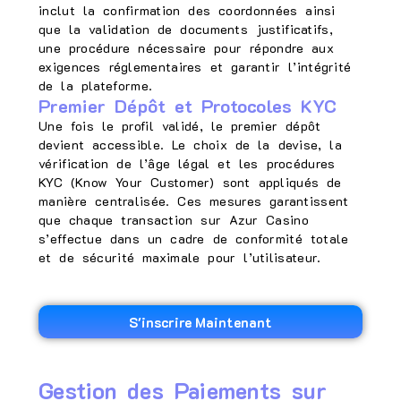
inclut la confirmation des coordonnées ainsi
que la validation de documents justificatifs,
une procédure nécessaire pour répondre aux
exigences réglementaires et garantir l’intégrité
de la plateforme.
Premier Dépôt et Protocoles KYC
Une fois le profil validé, le premier dépôt
devient accessible. Le choix de la devise, la
vérification de l’âge légal et les procédures
KYC (Know Your Customer) sont appliqués de
manière centralisée. Ces mesures garantissent
que chaque transaction sur Azur Casino
s’effectue dans un cadre de conformité totale
et de sécurité maximale pour l’utilisateur.
S'inscrire Maintenant
Gestion des Paiements sur