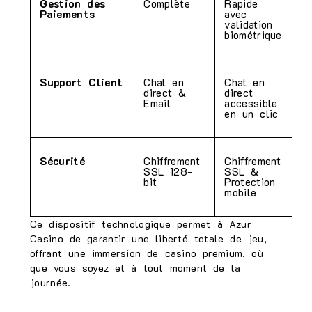
Gestion des
Complète
Rapide
Paiements
avec
validation
biométrique
Support Client
Chat en
Chat en
direct &
direct
Email
accessible
en un clic
Sécurité
Chiffrement
Chiffrement
SSL 128-
SSL &
bit
Protection
mobile
Ce dispositif technologique permet à Azur
Casino de garantir une liberté totale de jeu,
offrant une immersion de casino premium, où
que vous soyez et à tout moment de la
journée.