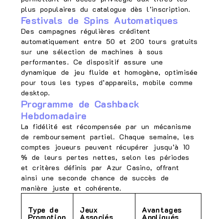
plus populaires du catalogue dès l’inscription.
Festivals de Spins Automatiques
Des campagnes régulières créditent
automatiquement entre 50 et 200 tours gratuits
sur une sélection de machines à sous
performantes. Ce dispositif assure une
dynamique de jeu fluide et homogène, optimisée
pour tous les types d’appareils, mobile comme
desktop.
Programme de Cashback
Hebdomadaire
La fidélité est récompensée par un mécanisme
de remboursement partiel. Chaque semaine, les
comptes joueurs peuvent récupérer jusqu’à 10
% de leurs pertes nettes, selon les périodes
et critères définis par Azur Casino, offrant
ainsi une seconde chance de succès de
manière juste et cohérente.
Type de
Jeux
Avantages
Promotion
Associés
Appliqués