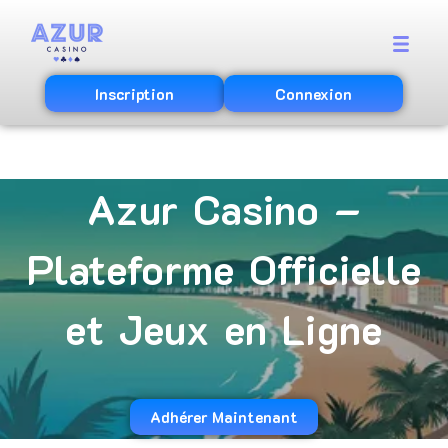
Inscription
Connexion
Azur Casino –
Plateforme Officielle
et Jeux en Ligne
Adhérer Maintenant