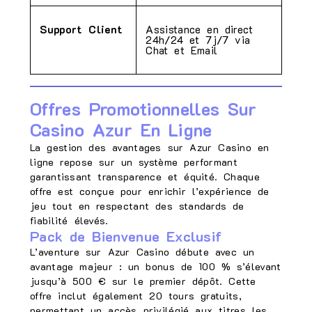
Support Client
Assistance en direct
24h/24 et 7j/7 via
Chat et Email
Offres Promotionnelles Sur
Casino Azur En Ligne
La gestion des avantages sur Azur Casino en
ligne repose sur un système performant
garantissant transparence et équité. Chaque
offre est conçue pour enrichir l’expérience de
jeu tout en respectant des standards de
fiabilité élevés.
Pack de Bienvenue Exclusif
L’aventure sur Azur Casino débute avec un
avantage majeur : un bonus de 100 % s’élevant
jusqu’à 500 € sur le premier dépôt. Cette
offre inclut également 20 tours gratuits,
permettant un accès privilégié aux titres les